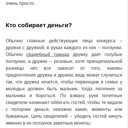
очень просто.
Кто собирает деньги?
Обычно главные действующие лица конкурса –
дружок с дружкой, в руках каждого из них – ползунки.
Обычно
свадебный тамада
дружку дает голубые
ползунки, а дружке – розовые, хотя принципиальной
разницы нет, все зависит от того, каковы
предпочтения дружка и дружки, ведь может случиться
Оставьте заявку и наш
специалист свяжется с
так, что дружка хочется, чтобы первенцем в семье у
вами в ближайшее время
молодых должен быть мальчик, тогда логичнее за
мальчика и бороться. По взмаху руки почетные
свидетели начинают оббегать гостей, чтобы те кидали
с ползунки деньги, неважно какие, моменты или
бумажные. Цель свидетелей – убедить гостей кинуть
именно в их ползунок заветные монеты.