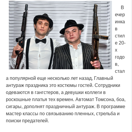
В
ечер
инка
в
стил
е 20-
х
годо
в,
стал
а популярной еще несколько лет назад, Главный
антураж праздника это костюмы гостей. Сотрудники
одеваются в гангстеров, а девушки коллеги в
роскошные платья тех времен. Автомат Томсона, боа,
сигары, дополнят праздничный антураж. В программе
мастер классы по связыванию пленных, стрельба и
поиски предателей.