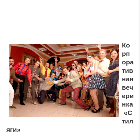
Ко
рп
ора
тив
ная
веч
ери
нка
«С
тил
яги»