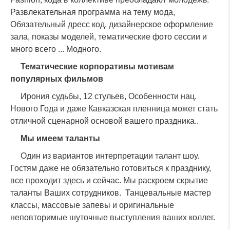
Развлекательная программа на тему мода,
Обязательный дресс код, дизайнерское оформление
зала, показы моделей, тематические фото сессии и
много всего ... Модного.
Оставьте заявку и наш
Тематические корпоративы мотивам
специалист свяжется с
популярных фильмов
вами в ближайшее время
Ирония судьбы, 12 стульев, Особенности нац.
Нового Года и даже Кавказская пленница может стать
отличной сценарной основой вашего праздника..
Мы имеем таланты
Один из вариантов интерпретации талант шоу.
Гостям даже не обязательно готовиться к празднику,
все проходит здесь и сейчас. Мы раскроем скрытие
таланты Ваших сотрудников. Танцевальные мастер
классы, массовые запевы и оригинальные
неповторимые шуточные выступления ваших коллег.